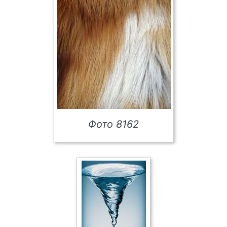
Фото 8162