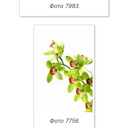
Фото 7993
Фото 7756