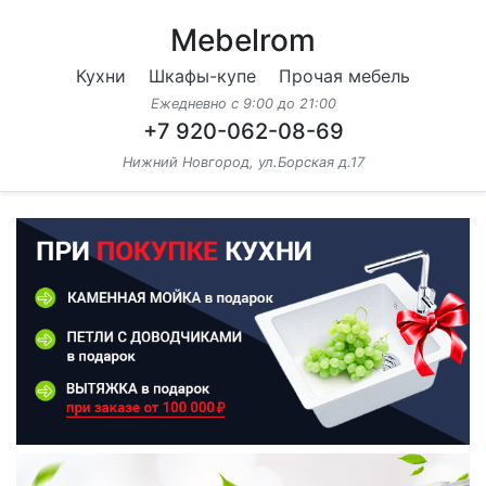
Mebelrom
Кухни
Шкафы-купе
Прочая мебель
Ежедневно с 9:00 до 21:00
+7 920-062-08-69
Нижний Новгород, ул.Борская д.17