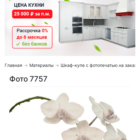
Главная
Материалы
Шкаф-купе с фотопечатью на заказ
Фото 7757