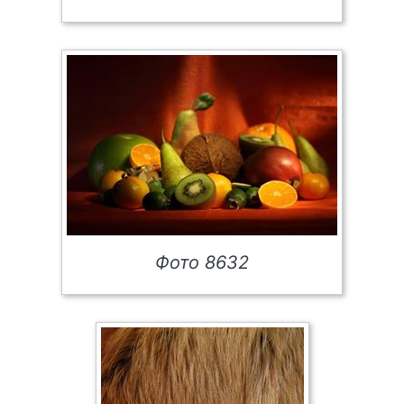
Фото 8632