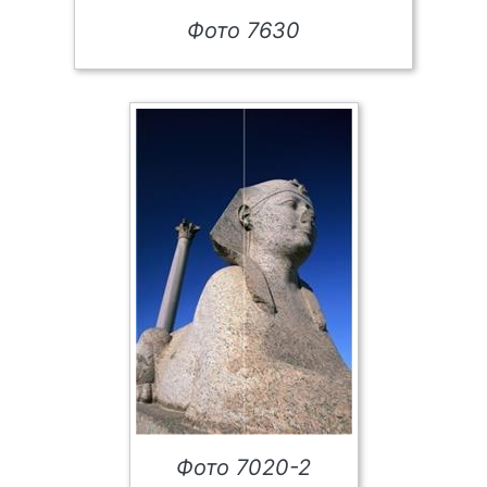
Фото 7630
Фото 7020-2