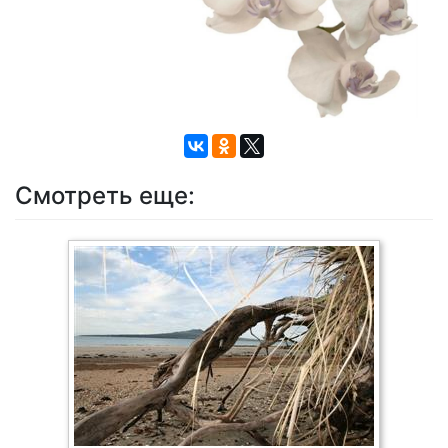
Смотреть еще: