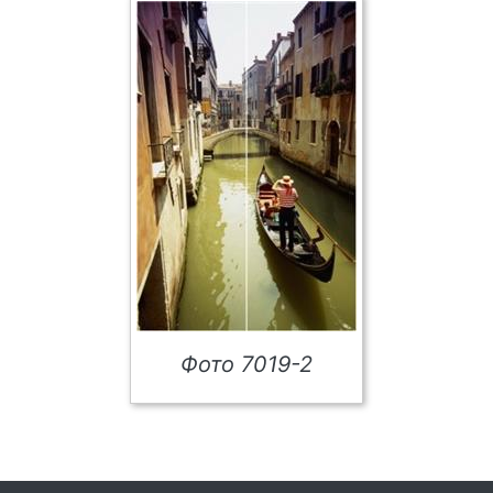
Фото 7019-2