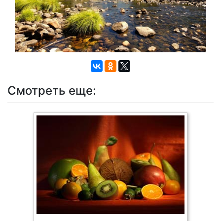
Смотреть еще: