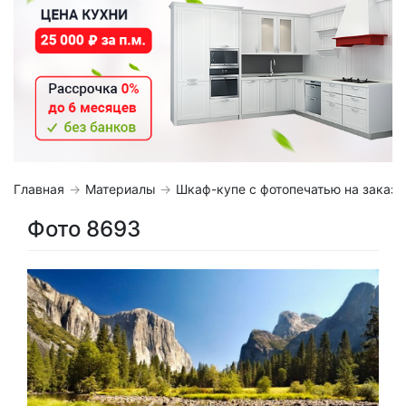
Главная
Материалы
Шкаф-купе с фотопечатью на заказ
Фото 8693