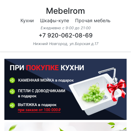
Mebelrom
Кухни
Шкафы-купе
Прочая мебель
Ежедневно с 9:00 до 21:00
+7 920-062-08-69
Нижний Новгород, ул.Борская д.17