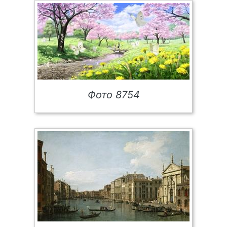
Фото 8754