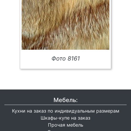
Фото 8161
Мебель:
Кухни на заказ по индивидуальным размерам
Шкафы-купе на заказ
Прочая мебель