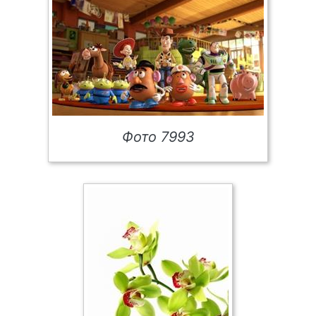
Фото 7993