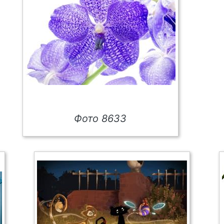
Фото 8633