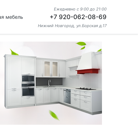
Ежедневно с 9:00 до 21:00
+7 920-062-08-69
ая мебель
Нижний Новгород, ул.Борская д.17