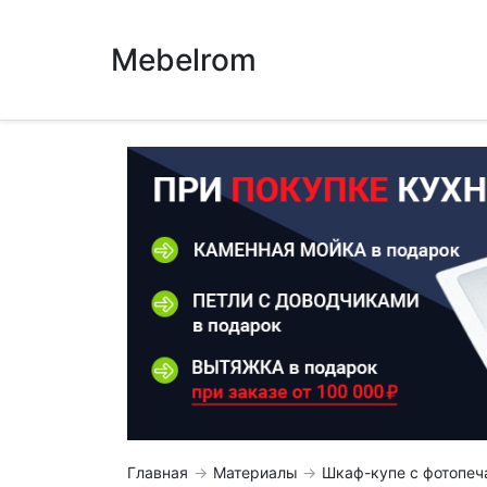
Mebelrom
Главная
Материалы
Шкаф-купе с фотопеч