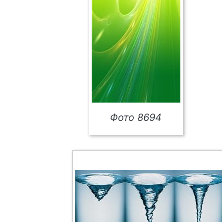
Фото 8694