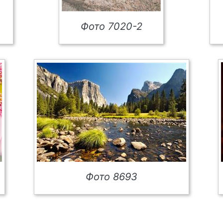
Фото 7020-2
Фото 8693