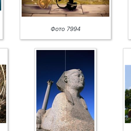
Фото 7994