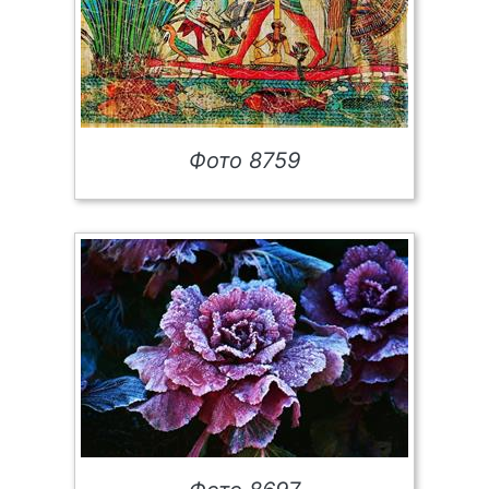
Фото 8759