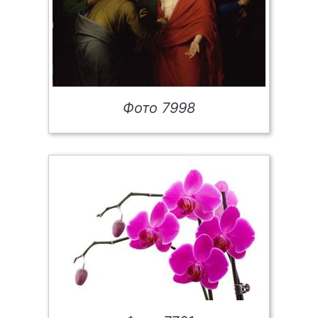
Фото 7998