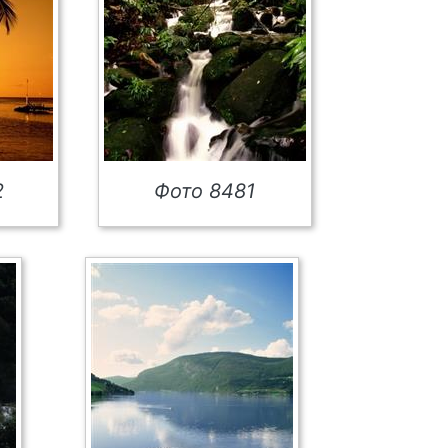
2
Фото 8481