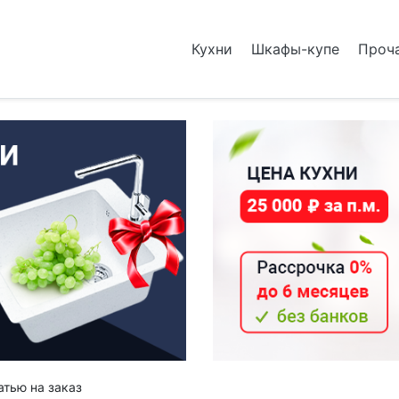
Кухни
Шкафы-купе
Проч
атью на заказ