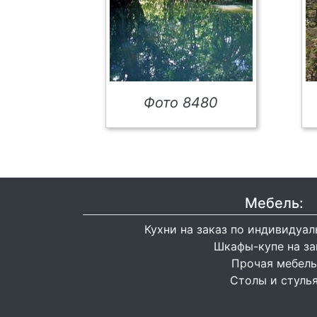
Фото 8480
Мебель:
Кухни на заказ по индивидуа
Шкафы-купе на за
Прочая мебель
Столы и стуль