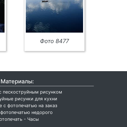
Фото 8477
Материалы:
с пескоструйным рисунком
уйные рисунки для кухни
 с фотопечатью на заказ
 фотопечатью недорого
отопечать - Часы