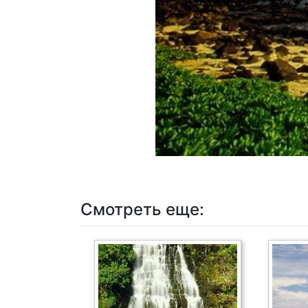
Смотреть еще: