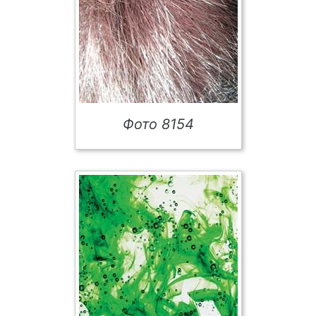
Фото 8154