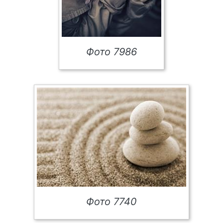
Фото 7986
Фото 7740