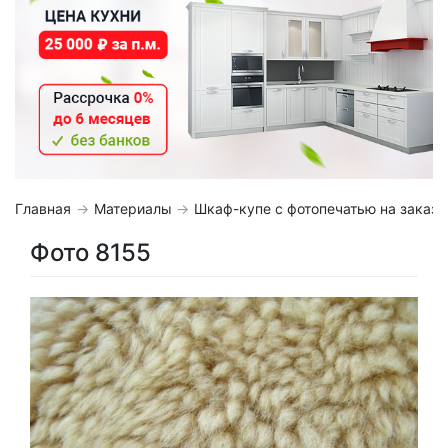
Главная
Материалы
Шкаф-купе с фотопечатью на заказ
Фото 8155