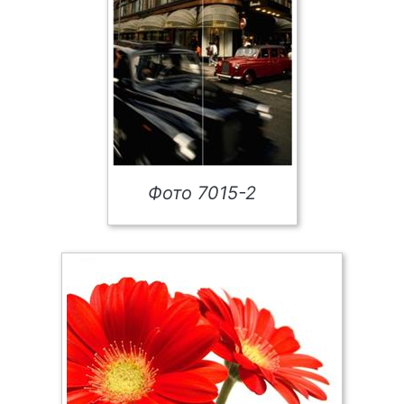
Фото 7015-2