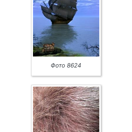
Фото 8624