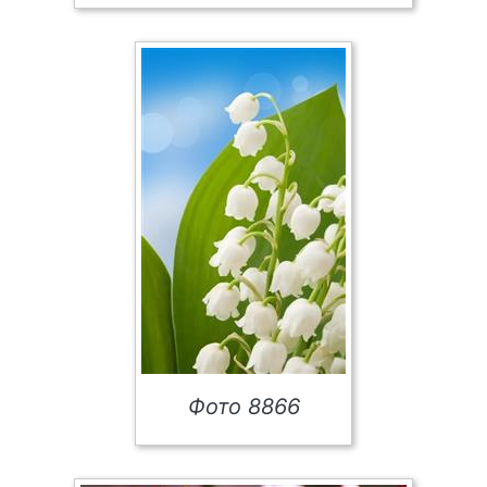
Фото 8866