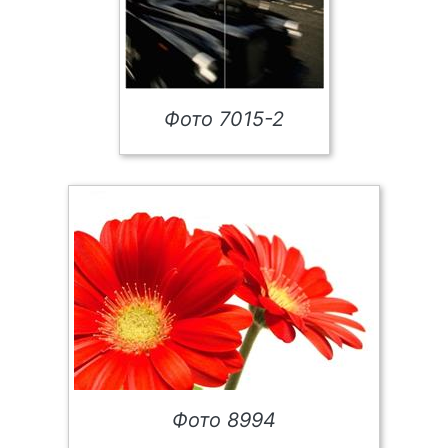
Фото 7015-2
Фото 8994