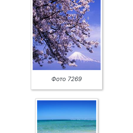
Фото 7269