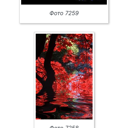
Фото 7259