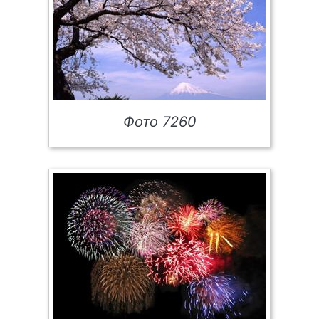
Фото 7260