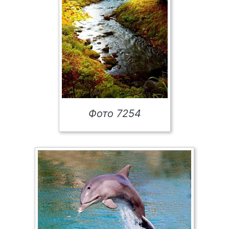
Фото 7254