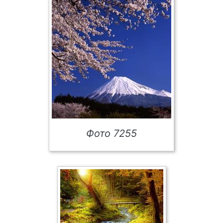
Фото 7255