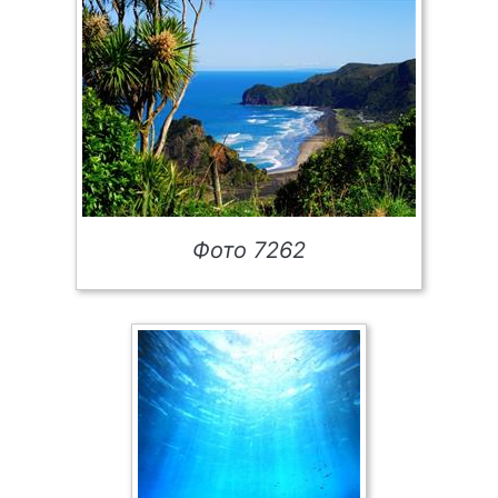
Фото 7262