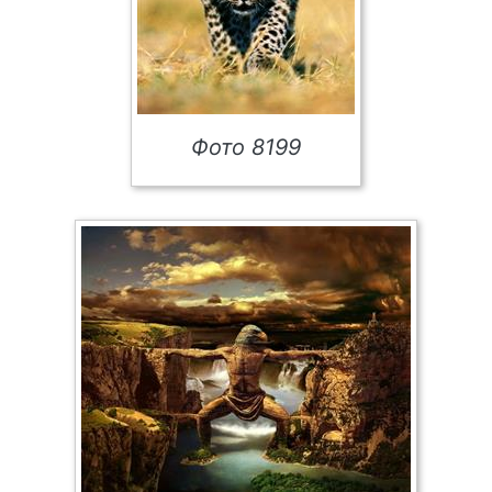
Фото 8199