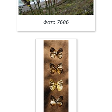
Фото 7686