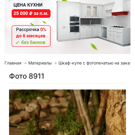
Главная
Материалы
Шкаф-купе с фотопечатью на заказ
Фото 8911