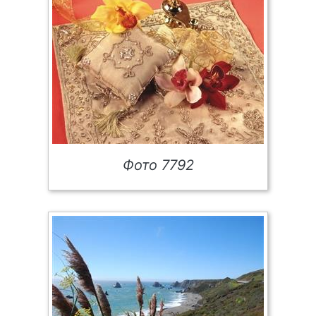
Фото 7792