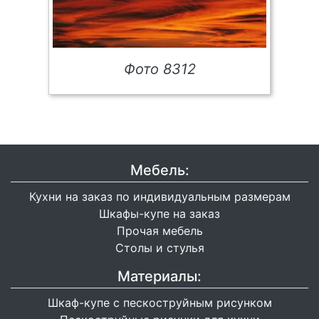
Фото 8312
Мебель:
Кухни на заказ по индивидуальным размерам
Шкафы-купе на заказ
Прочая мебель
Столы и стулья
Материалы:
Шкаф-купе с пескоструйным рисунком