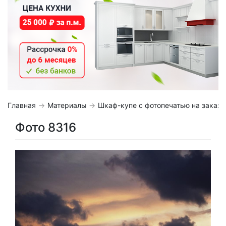
Главная
Материалы
Шкаф-купе с фотопечатью на заказ
Фото 8316