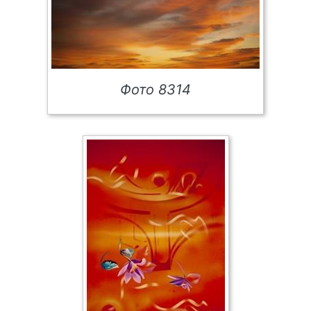
Фото 8314