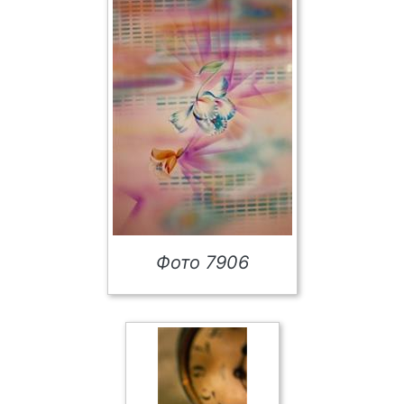
Фото 7906