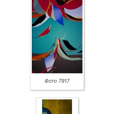
Фото 7917