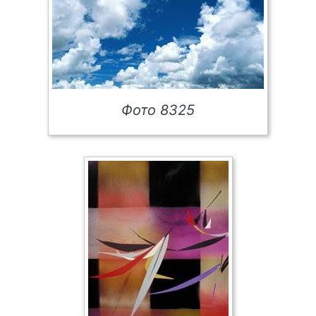
Фото 8325