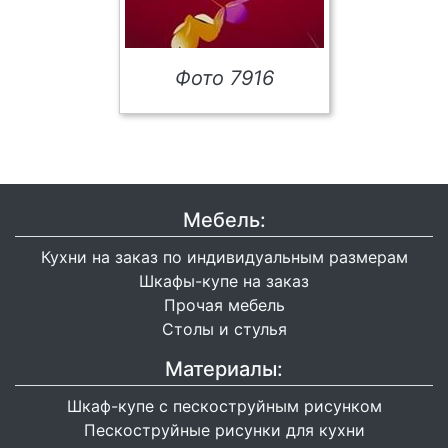
Фото 7916
Мебель:
Кухни на заказ по индивидуальным размерам
Шкафы-купе на заказ
Прочая мебель
Столы и стулья
Материалы:
Шкаф-купе с пескоструйным рисунком
Пескоструйные рисунки для кухни