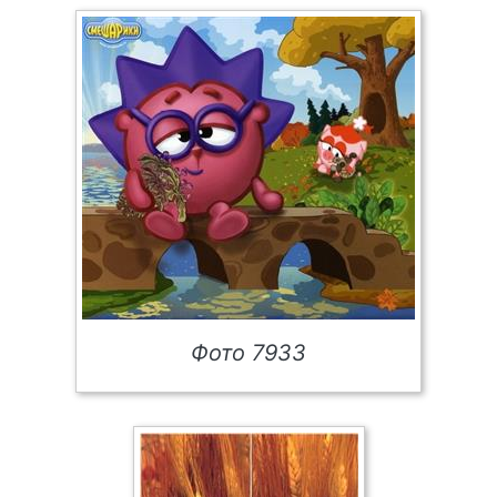
Фото 7933