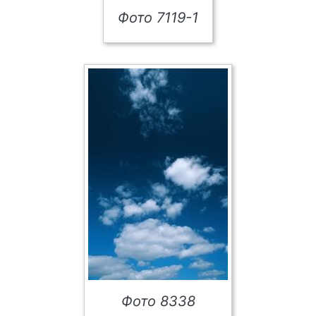
Фото 7119-1
Фото 8338