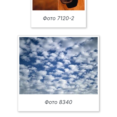
Фото 7120-2
Фото 8340