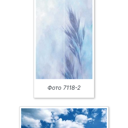
Фото 7118-2