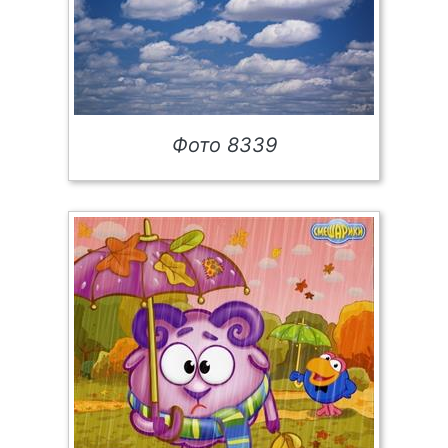
Фото 8339