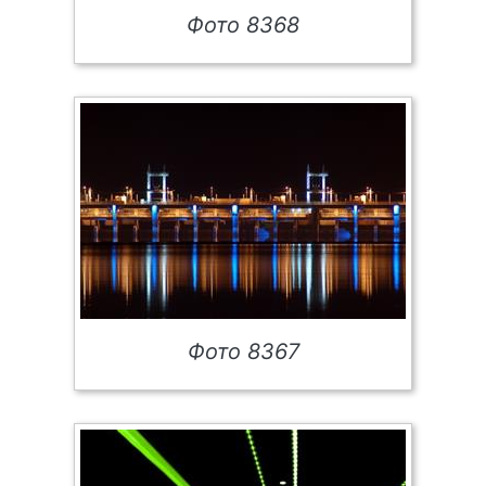
Фото 8368
Фото 8367