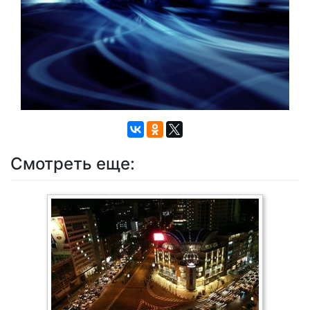
Смотреть еще: