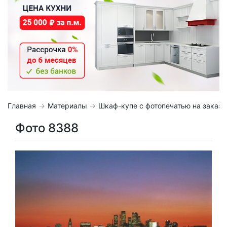
Главная
Материалы
Шкаф-купе с фотопечатью на заказ
Фото 8388