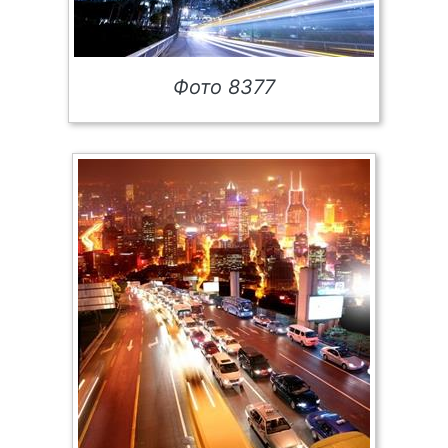
Фото 8377