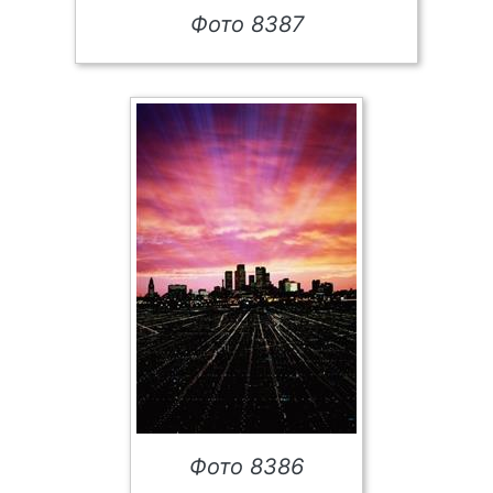
Фото 8387
Фото 8386