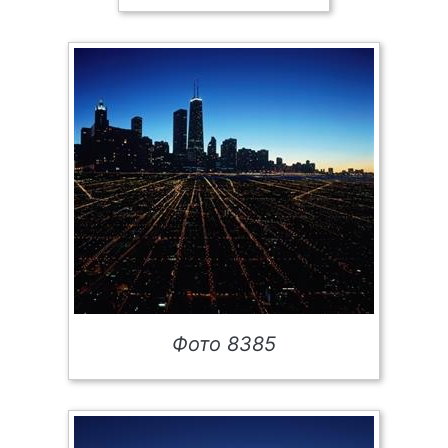
Фото 8385