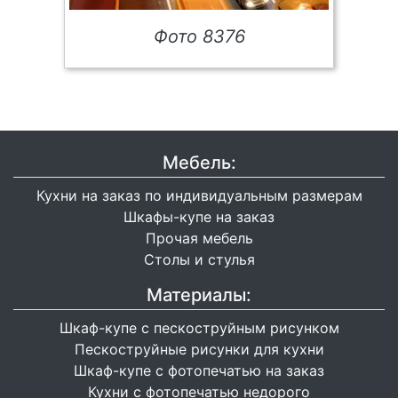
Фото 8376
Мебель:
Кухни на заказ по индивидуальным размерам
Шкафы-купе на заказ
Прочая мебель
Столы и стулья
Материалы:
Шкаф-купе с пескоструйным рисунком
Пескоструйные рисунки для кухни
Шкаф-купе с фотопечатью на заказ
Кухни с фотопечатью недорого