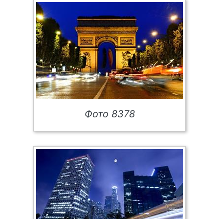
Фото 8378