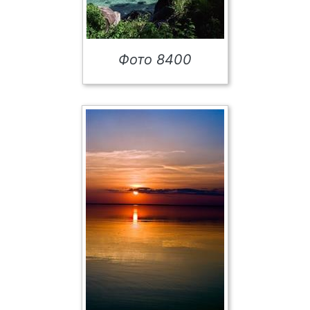
Фото 8400