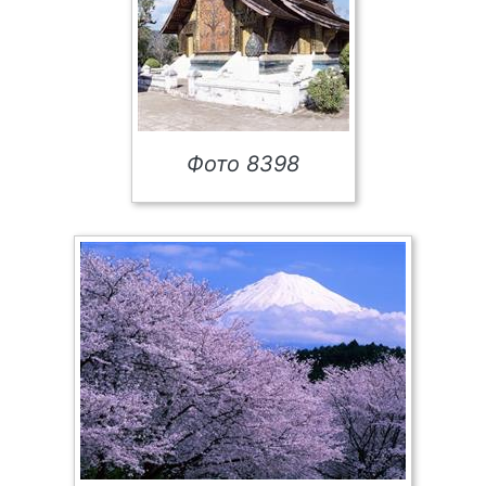
Фото 8398