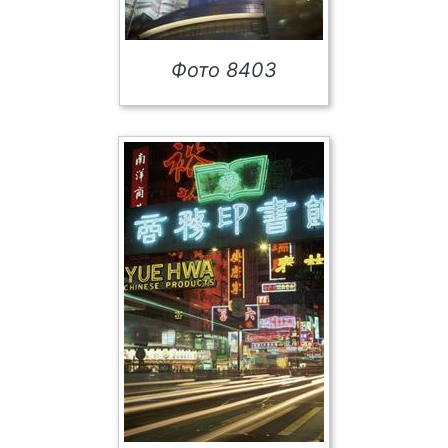
Фото 8403