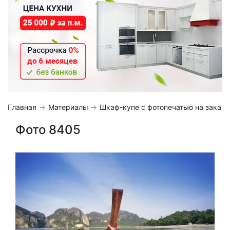
Главная
Материалы
Шкаф-купе с фотопечатью на заказ
Фото 8405