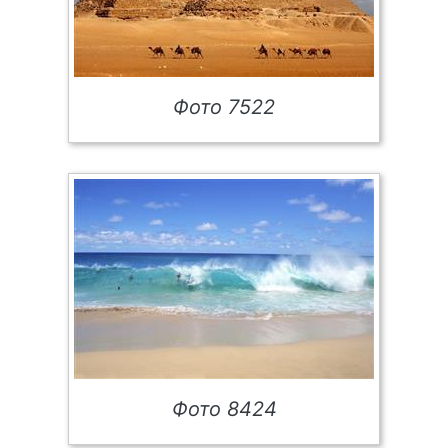
Фото 7522
Фото 8424