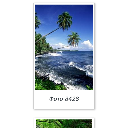
Фото 8426