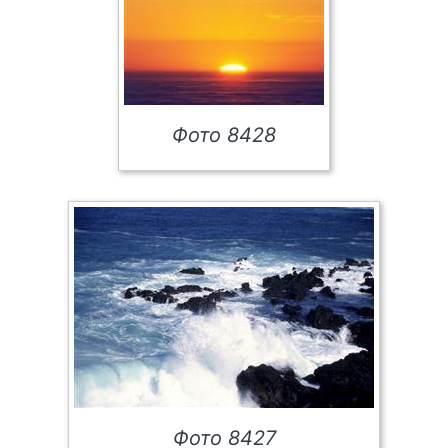
Фото 8428
Фото 8427