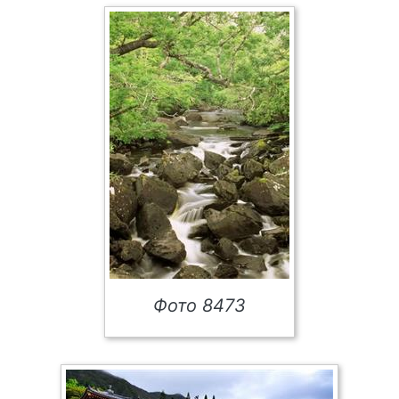
Фото 8473