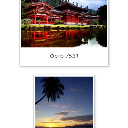
Фото 7531