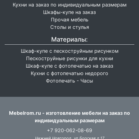
Кухни на заказ по индивидуальным размерам
Шкафы-купе на заказ
Прочая мебель
Столы и стулья
Материалы:
Шкаф-купе с пескоструйным рисунком
Пескоструйные рисунки для кухни
Шкаф-купе с фотопечатью на заказ
Кухни с фотопечатью недорого
Фотопечать - Часы
Mebelrom.ru - изготовление мебели на заказ по
индивидуальным размерам
+7 920-062-08-69
Нижний Новгород, ул.Борская д.17