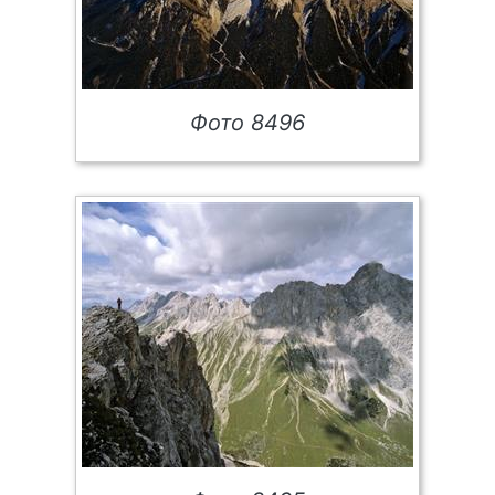
Фото 8496