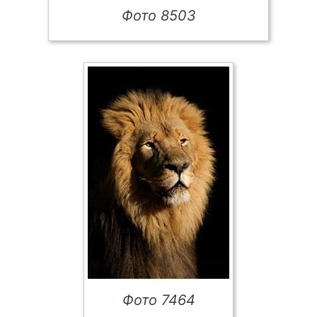
Фото 8503
Фото 7464