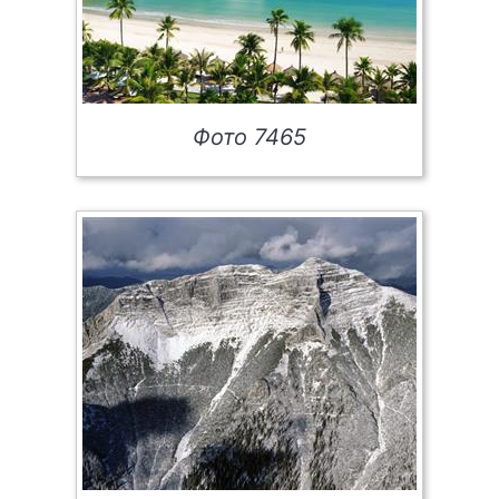
Фото 7465