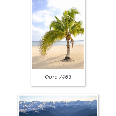
Фото 7463