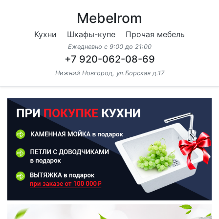
Mebelrom
Кухни
Шкафы-купе
Прочая мебель
Ежедневно с 9:00 до 21:00
+7 920-062-08-69
Нижний Новгород, ул.Борская д.17