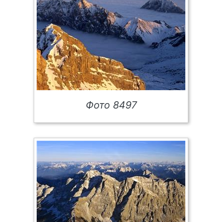
Фото 8497