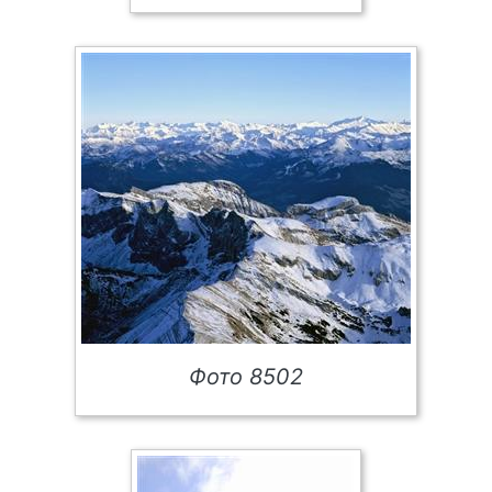
Фото 8502