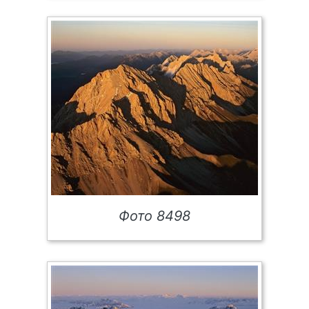
Фото 8498