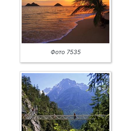
Фото 7535