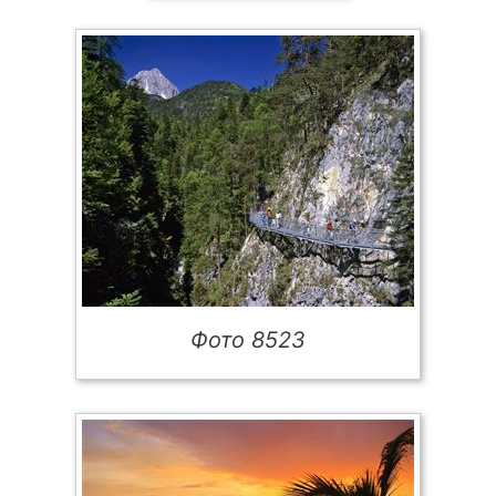
Фото 8523