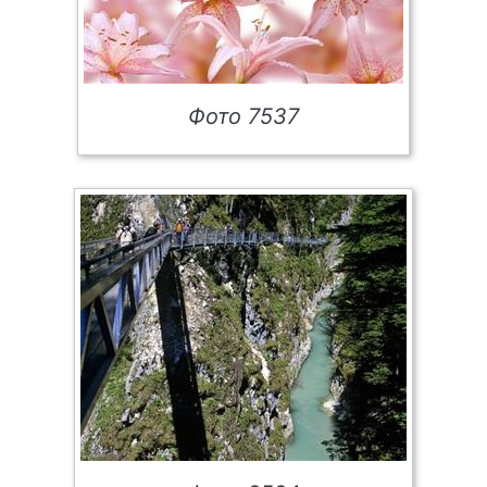
Фото 7537