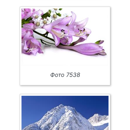
Фото 7538