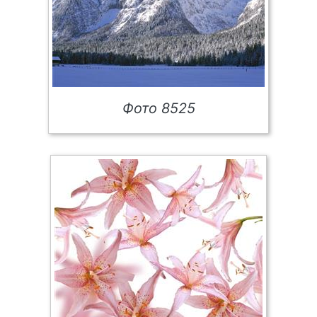
Фото 8525