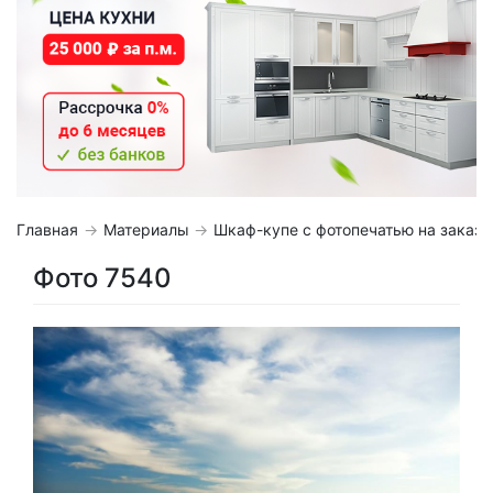
Главная
Материалы
Шкаф-купе с фотопечатью на заказ
Фото 7540