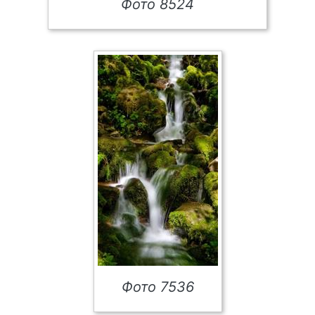
Фото 8524
Фото 7536