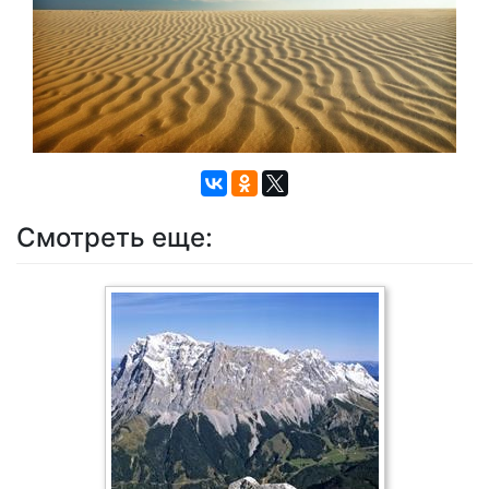
Смотреть еще: