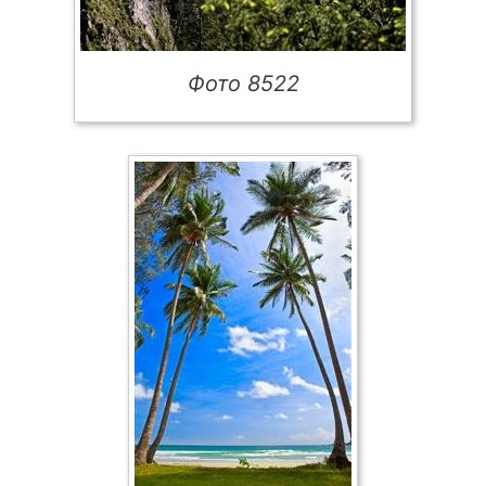
Фото 8522