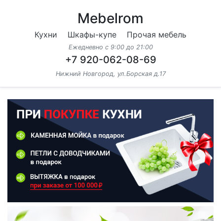
Mebelrom
Кухни
Шкафы-купе
Прочая мебель
Ежедневно с 9:00 до 21:00
+7 920-062-08-69
Нижний Новгород, ул.Борская д.17