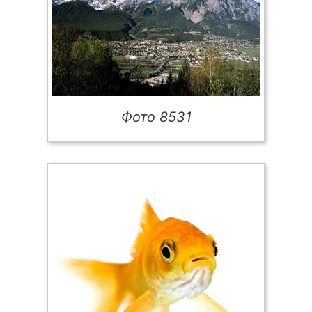
Фото 8531