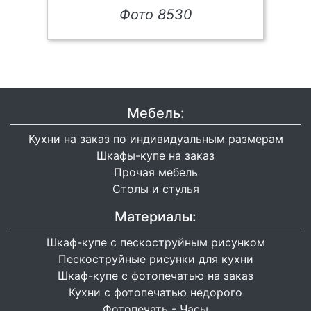
Фото 8530
Мебель:
Кухни на заказ по индивидуальным размерам
Шкафы-купе на заказ
Прочая мебель
Столы и стулья
Материалы:
Шкаф-купе с пескоструйным рисунком
Пескоструйные рисунки для кухни
Шкаф-купе с фотопечатью на заказ
Кухни с фотопечатью недорого
Фотопечать - Часы