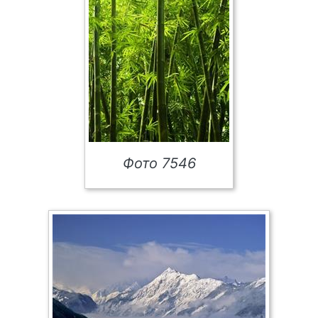
Фото 7546