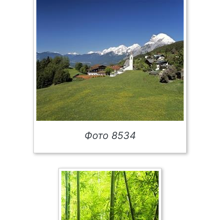
Фото 8534