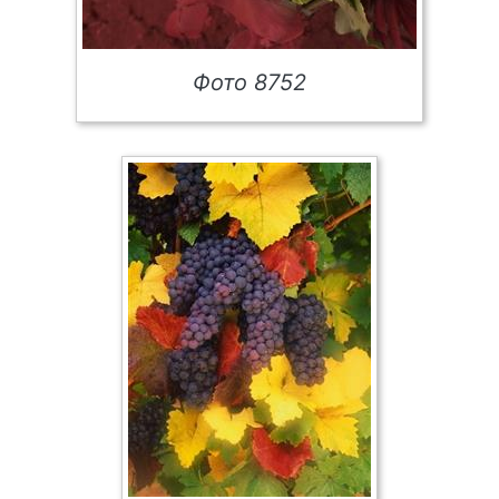
Фото 8752