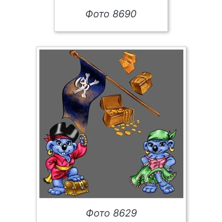
Фото 8690
Фото 8629