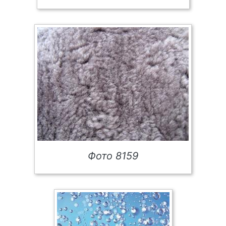
Фото 8159