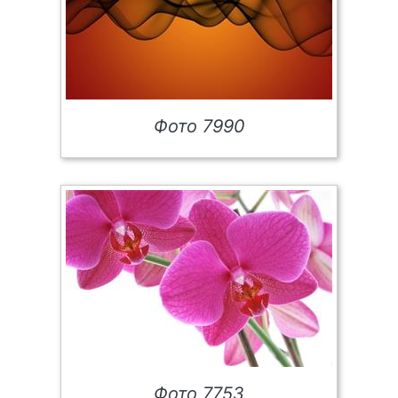
Фото 7990
Фото 7753