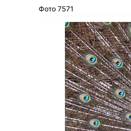
Фото 7571