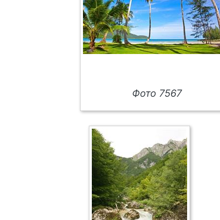
Фото 7567