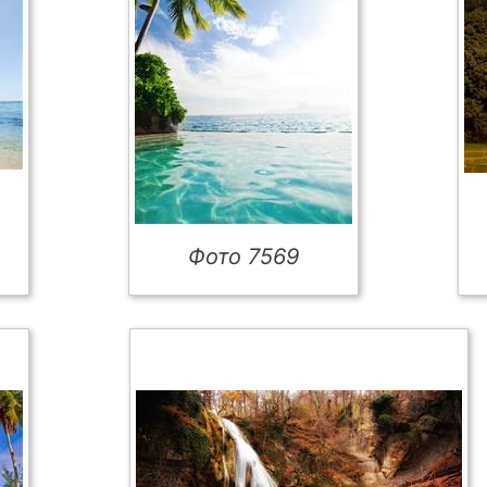
Фото 7569