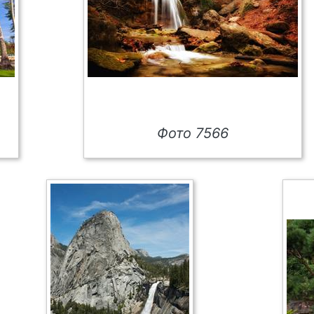
Фото 7566