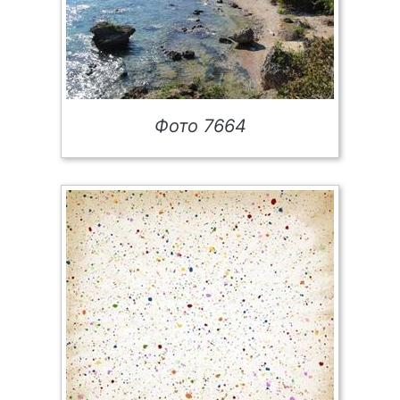
Фото 7664