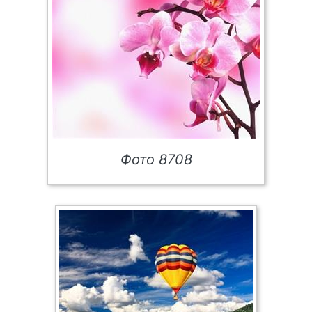
Фото 8708