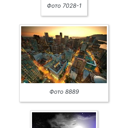
Фото 7028-1
Фото 8889