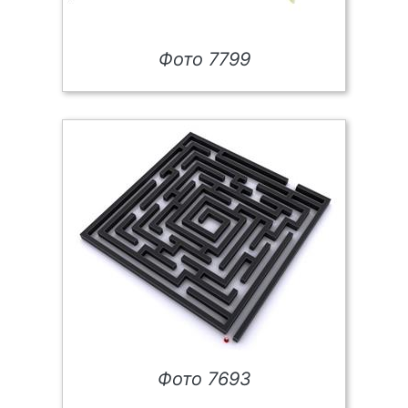
Фото 7799
Фото 7693