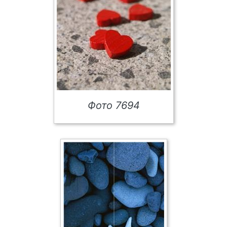
Фото 7694